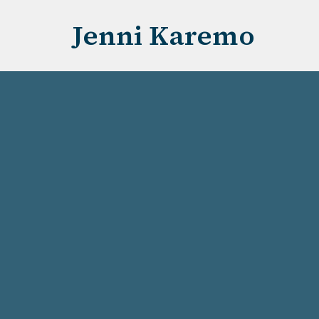
Jenni Karemo
Siirry
suoraan
sisältöön