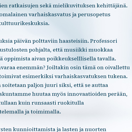
vien ratkaisujen sekä mielikuvituksen kehittäjänä.
suomalainen varhaiskasvatus ja perusopetus
kulttuurikeskuksia.
sia päivän polttaviin haasteisiin. Professori
stulosten pohjalta, että musiikki muokkaa
ä oppimista aivan poikkeukselllisella tavalla.
avaraa enemmän? Joiltakin osin tämä on oivallettu
 toimivat esimerkiksi varhaiskasvatuksen tukena.
soitetaan paljon juuri siksi, että se auttaa
teiskuntamme huutaa myös innovaatioiden perään,
ullaan kuin runsaasti ruokitulla
ttelemalla ja toimimalla.
ten kunnioittamista ja lasten ja nuorten