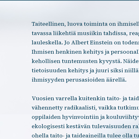
Taiteellinen, luova toiminta on ihmisel
tavassa liikehtiä musiikin tahdissa, reago
lauleskella. Jo Albert Einstein on tode
Ihmisen henkinen kehitys ja persoonal
kehollisen tuntemusten kyvystä. Näide
tietoisuuden kehitys ja juuri siksi nii
ihmisyyden perusasioiden äärellä.
Vuosien varrella kuitenkin taito- ja t
vähennetty radikaalisti, vaikka tutkimu
oppilaiden hyvinvointiin ja kouluviihtyv
ekologisesti kestävän tulevaisuuden r
ohella taito- ja taideaineilla tulee ol