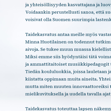
ja yhteisöllisyyden kasvattajana ja luo
Voidaankin perustellusti sanoa, että 
voisivat olla Suomen suurimpia lasten
Taidekasvatus antaa meille myös vastauk
Minna Huotilainen on todennut tutkimu
aivoja. Se tukee muun muassa kielellist
Miksi emme siis hyödyntäisi tätä voim
ja ammattitaitoiset musiikkipedagogit
Tiedän koululuokkia, joissa lauletaan ja 
kiistatta oppimaan muita aineita. Yh
mutta miten muuten innovaattoreiksi t
mielikuvituksella ja uudella tavalla aja
Taidekasvatus toteuttaa lapsen näkemys