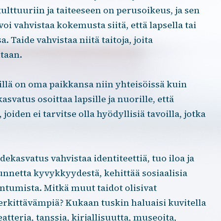
lttuuriin ja taiteeseen on perusoikeus, ja sen
 voi vahvistaa kokemusta siitä, että lapsella tai
 Taide vahvistaa niitä taitoja, joita
taan.
illä on oma paikkansa niin yhteisöissä kuin
asvatus osoittaa lapsille ja nuorille, että
oiden ei tarvitse olla hyödyllisiä tavoilla, jotka
dekasvatus vahvistaa identiteettiä, tuo iloa ja
unnetta kyvykkyydestä, kehittää sosiaalisia
ntumista. Mitkä muut taidot olisivat
rkittävämpiä? Kukaan tuskin haluaisi kuvitella
eatteria, tanssia, kirjallisuutta, museoita,