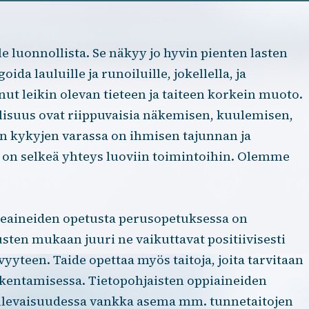
le luonnollista. Se näkyy jo hyvin pienten lasten
ida lauluille ja runoiluille, jokellella, ja
nnut leikin olevan tieteen ja taiteen korkein muoto.
lisuus ovat riippuvaisia näkemisen, kuulemisen,
n kykyjen varassa on ihmisen tajunnan ja
llä on selkeä yhteys luoviin toimintoihin. Olemme
aideaineiden opetusta perusopetuksessa on
sten mukaan juuri ne vaikuttavat positiivisesti
yyteen. Taide opettaa myös taitoja, joita tarvitaan
akentamisessa. Tietopohjaisten oppiaineiden
la tulevaisuudessa vankka asema mm. tunnetaitojen