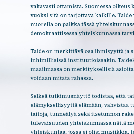
vakavasti ottamista. Suomessa oikeus ku
vuoksi sitä on tarjottava kaikille. Taide
nuorella on paikka tässä yhteiskunnassa.
demokraattisessa yhteiskunnassa tarvi
Taide on merkittävä osa ihmisyyttä ja s
inhimillisissä instituutioissakin. Taidek
maailmassa on merkityksellisiä asioita, j
voidaan mitata rahassa.
Selkeä tutkimusnäyttö todistaa, että tai
elämyksellisyyttä elämään, vahvistaa t
taitoja, tunneälyä sekä itsetunnon rake
tulevaisuuden yhteiskunnassa näitä me
yhteiskuntaa, jossa ei olisi musiikkia, t