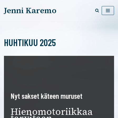
Jenni Karemo
Siirry
suoraan
sisältöön
HUHTIKUU 2025
Nyt sakset käteen muruset
Hienomotoriikkaa