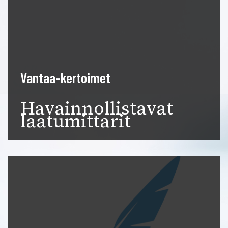
Vantaa-kertoimet
Havainnollistavat
laatumittarit