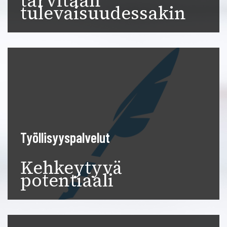
tarvitaan
tulevaisuudessakin
Työllisyyspalvelut
Kehkeytyvä
potentiaali