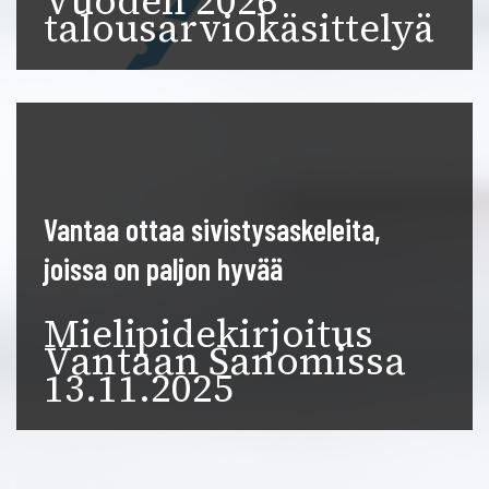
Vuoden 2026
talousarviokäsittelyä
Vantaa ottaa sivistysaskeleita,
joissa on paljon hyvää
Mielipidekirjoitus
Vantaan Sanomissa
13.11.2025