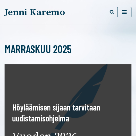
Jenni Karemo
Siirry
suoraan
sisältöön
MARRASKUU 2025
Höyläämisen sijaan tarvitaan
uudistamisohjelma