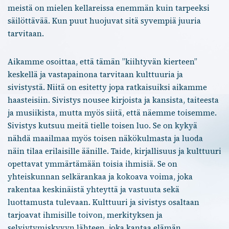
meistä on mielen kellareissa enemmän kuin tarpeeksi
säilöttävää. Kun puut huojuvat sitä syvempiä juuria
tarvitaan.
Aikamme osoittaa, että tämän ”kiihtyvän kierteen”
keskellä ja vastapainona tarvitaan kulttuuria ja
sivistystä. Niitä on esitetty jopa ratkaisuiksi aikamme
haasteisiin. Sivistys nousee kirjoista ja kansista, taiteesta
ja musiikista, mutta myös siitä, että näemme toisemme.
Sivistys kutsuu meitä tielle toisen luo. Se on kykyä
nähdä maailmaa myös toisen näkökulmasta ja luoda
näin tilaa erilaisille äänille. Taide, kirjallisuus ja kulttuuri
opettavat ymmärtämään toisia ihmisiä. Se on
yhteiskunnan selkärankaa ja kokoava voima, joka
rakentaa keskinäistä yhteyttä ja vastuuta sekä
luottamusta tulevaan. Kulttuuri ja sivistys osaltaan
tarjoavat ihmisille toivon, merkityksen ja
selviytymiskyvyn lähteen, joka kantaa elämän