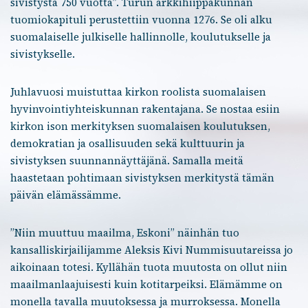
sivistystä 750 vuotta”. Turun arkkihiippakunnan
tuomiokapituli perustettiin vuonna 1276. Se oli alku
suomalaiselle julkiselle hallinnolle, koulutukselle ja
sivistykselle.
Juhlavuosi muistuttaa kirkon roolista suomalaisen
hyvinvointiyhteiskunnan rakentajana. Se nostaa esiin
kirkon ison merkityksen suomalaisen koulutuksen,
demokratian ja osallisuuden sekä kulttuurin ja
sivistyksen suunnannäyttäjänä. Samalla meitä
haastetaan pohtimaan sivistyksen merkitystä tämän
päivän elämässämme.
”Niin muuttuu maailma, Eskoni” näinhän tuo
kansalliskirjailijamme Aleksis Kivi Nummisuutareissa jo
aikoinaan totesi. Kyllähän tuota muutosta on ollut niin
maailmanlaajuisesti kuin kotitarpeiksi. Elämämme on
monella tavalla muutoksessa ja murroksessa. Monella